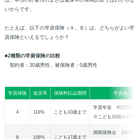
いからです。
たとえば、以下の学資保険（Ａ、Ｂ）は、どちらがよい学
資保険といえるでしょうか？
■
2種類の学資保険の比較
契約者：30歳男性、被保険者：0歳男性
学資保険
返戻率
保険料払込期間
学資金の受
学資年金 40万円×5
Ａ
116%
こども10歳まで
※こども18歳から5年
満期保険金 200万円
Ｂ
106%
こども17歳まで