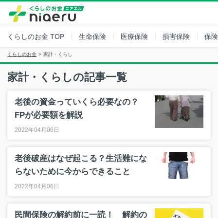
くらしのお金
TOP
生命保険
医療保険
損害保険
保険
くらしのお金
家計・くらし
家計・くらしの記事一覧
老後の資金っていくら必要なの？
FPが必要額を解説
2022年04月06日
老後破産はなぜ起こる？生活難にな
らないために今からできること
2022年04月06日
民間保険の解約前に一読！ 解約の