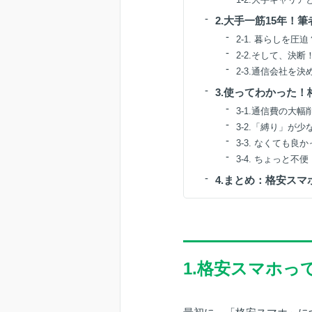
2.大手一筋15年！
2-1. 暮らしを
2-2.そして、決
2-3.通信会社を
3.使ってわかった
3-1.通信費の大幅
3-2.「縛り」が
3-3. なくても良
3-4. ちょっと不
4.まとめ：格安ス
1.格安スマホっ