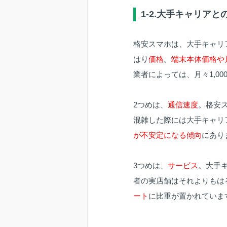
1-2.大手キャリアと
格安スマホは、大手キャリ
はり
価格
。
端末本体価格や
業者によっては、月々1,0
2つめは、
通信速度
。格安
混雑した際には大手キャリ
が不安定になる傾向
にあり
3つめは、
サービス
。大手
者の実店舗はそれよりもは
ート
に比重が置かれていま