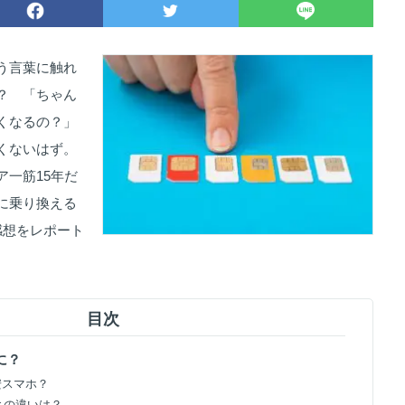
う言葉に触れ
？ 「ちゃん
くなるの？」
くないはず。
ア一筋15年だ
に乗り換える
感想をレポート
目次
に？
格安スマホ？
アとの違いは？