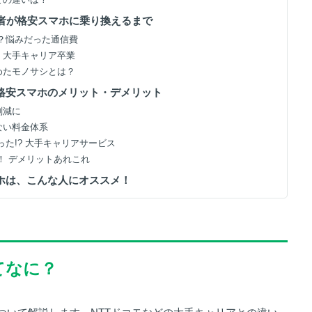
筆者が格安スマホに乗り換えるまで
圧迫？悩みだった通信費
断！大手キャリア卒業
決めたモノサシとは？
！格安スマホのメリット・デメリット
削減に
少ない料金体系
かった!? 大手キャリアサービス
便！ デメリットあれこれ
マホは、こんな人にオススメ！
てなに？