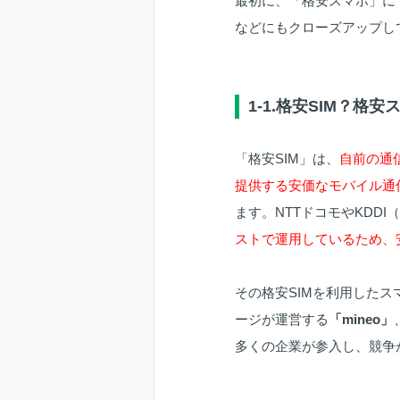
最初に、「格安スマホ」に
などにもクローズアップし
1-1.格安SIM？格安
「格安SIM」は、
自前の通
提供する安価なモバイル通
ます。NTTドコモやKDDI
ストで運用しているため、
その格安SIMを利用した
ージが運営する
「mineo」
多くの企業が参入し、競争