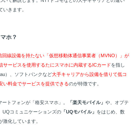
ついて解説します。NTTドコモなどの大手キャリアとの違い
ていきます。
スマホ？
信回線設備を持たない「仮想移動体通信事業者（MVNO）」が
信サービスを使用するたにスマホに内蔵するICカード
を指し
（au）、ソフトバンクなど
大手キャリアから設備を借りて低コ
安い料金でサービスを提供できる
のが特徴です。
スマートフォンが「格安スマホ」。
「楽天モバイル」
や、オプテ
、UQコミュニケーションズの
「UQモバイル」
をはじめ、数
が激化しています。