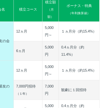
積立額
ボーナス・特典
会名
積立コース
（月
（年利換算値）
額）
5,000
12ヵ月
１ヵ月分（約15.4%）
円～
友の会
5,000
0.4ヵ月分（約
6ヵ月
円
11.4%）
5,000
12ヵ月
１ヵ月分（約15.4%）
円～
屋友の
7,000円招待
7,000
観劇に１回招待
円
（１年）
5,000
0.4ヵ月分（約