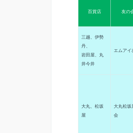
百貨店
友の
三越、伊勢
丹、
エムアイ
岩田屋、丸
井今井
大丸、松坂
大丸松坂
屋
会