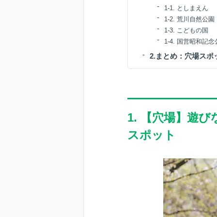
1-1. としまえん
1-2. 荒川自然公園
1-3. こどもの国
1-4. 国営昭和記
2.まとめ：穴場ス
1. 【穴場】遊
スポット