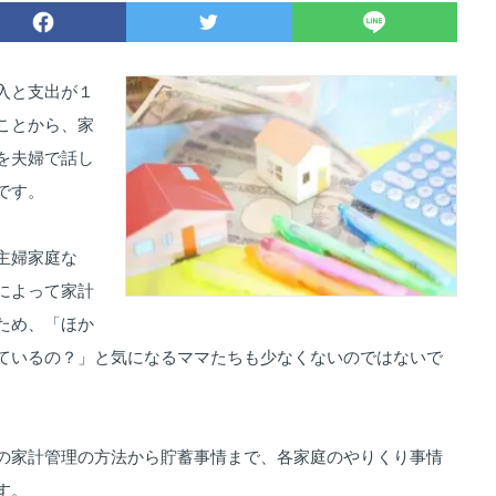
入と支出が１
ことから、家
を夫婦で話し
です。
主婦家庭な
によって家計
ため、「ほか
ているの？」と気になるママたちも少なくないのではないで
の家計管理の方法から貯蓄事情まで、各家庭のやりくり事情
す。