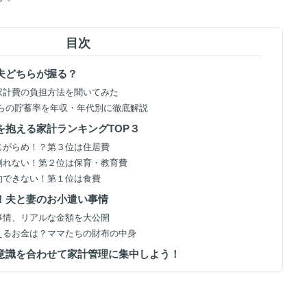
目次
と夫どちらが握る？
？家計費の負担方法を聞いてみた
からの貯蓄率を年収・年代別に徹底解説
を抱える家計ランキングTOP３
んじがらめ！？第３位は住居費
も削れない！第２位は保育・教育費
節約できない！第１位は食費
い！夫と妻のお小遣い事情
い事情、リアルな金額を大公開
使えるお金は？ママたちの財布の中身
の意識を合わせて家計管理に集中しよう！