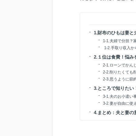
1.財布のひもは妻
1-1.夫婦で分担
1-2.手取り収入
2.１位は食費！悩み
2-1.ローンでか
2-2.削りたくて
2-3.思うように
3.ところで知りた
3-1.夫のお小遣
3-2.妻が自由に
4.まとめ：夫と妻