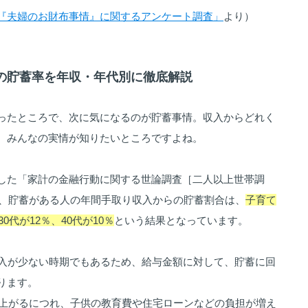
『夫婦のお財布事情』に関するアンケート調査」
より）
らの貯蓄率を年収・年代別に徹底解説
ったところで、次に気になるのが貯蓄事情。収入からどれく
、みんなの実情が知りたいところですよね。
した「家計の金融行動に関する世論調査［二人以上世帯調
ると、貯蓄がある人の年間手取り収入からの貯蓄割合は、
子育て
0代が12％、40代が10％
という結果となっています。
収入が少ない時期でもあるため、給与金額に対して、貯蓄に回
ります。
齢が上がるにつれ、子供の教育費や住宅ローンなどの負担が増え