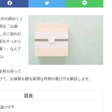
1年の締めくく
贈る「お歳
しさに追われ
配をすっかり
瀬！」なんて
ね。
余裕を持って
けて、お歳暮を贈る最適な時期や選び方を解説します。
目次
期はいつ？