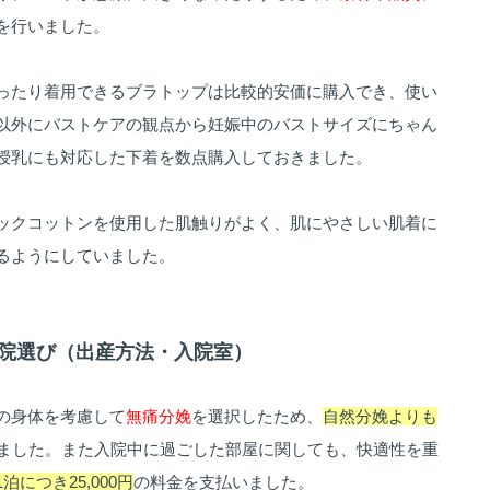
を行いました。
ったり着用できるブラトップは比較的安価に購入でき、使い
以外にバストケアの観点から妊娠中のバストサイズにちゃん
授乳にも対応した下着を数点購入しておきました。
ックコットンを使用した肌触りがよく、肌にやさしい肌着に
るようにしていました。
】産院選び（出産方法・入院室）
の身体を考慮して
無痛分娩
を選択したため、
自然分娩よりも
ました。また入院中に過ごした部屋に関しても、快適性を重
1泊につき25,000円
の料金を支払いました。