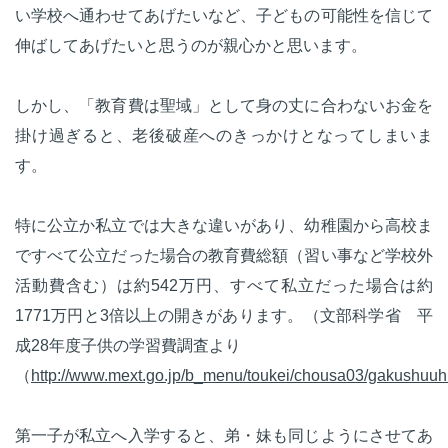
い学校へ通わせてあげたいなど、子どもの可能性を信じて
伸ばしてあげたいと思うのが親心かと思います。
しかし、「教育費は聖域」として身の丈に合わないお金を
掛け過ぎると、老後破産へのきっかけとなってしまいま
す。
特に公立か私立では大きな違いがあり、幼稚園から高校ま
ですべて公立だった場合の教育費総額（習い事など学校外
活動費含む）は約542万円、すべて私立だった場合は約
1771万円と3倍以上の開きがあります。（文部科学省 平
成28年度子供の学習費調査より
（
http://www.mext.go.jp/b_menu/toukei/chousa03/gakushuuh
第一子が私立へ入学すると、弟・妹も同じようにさせてあ