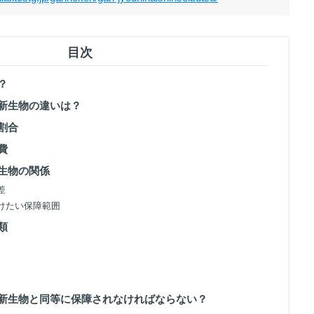
目次
？
新生物の違いは？
割合
費
生物の関係
差
けたい保障範囲
類
新生物と同等に保障されなければならない？