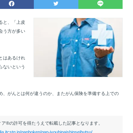
ると、「上皮
会う方が多い
とはあるけれ
らないという
め、がんとは何が違うのか、またがん保険を準備する上での
ィア®の許可を得たうえで転載した記事となります。
ia.itcstg.jp/ganhoken/gan-jyouhinaishinseibutsu/