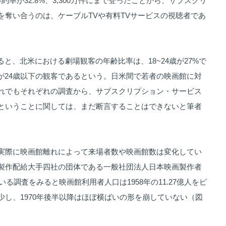
約率が32.8%、3,300万件にまで登ったことから、サブスクリ
を奪い合うのは、ケーブルTVや有料TVサービスの視聴者であ
によると、北米における劇場観客の年齢比率は、18~24歳が27%で
客が24歳以下の観客であるという。日米間で若者の映画館に対
れでもそれぞれの調査から、サブスクリプション・サービス
ということに関しては、まだ断言することはできないと筆者
実際に映画館離れによって来場者数や映画館数は変化してい
製作配給大手四社の団体である一般社団法人日本映画製作者
いる調査をみると映画館利用者人口は1958年の11.27億人をピ
少し、1970年後半以降はほぼ横ばいの形を崩していない（図