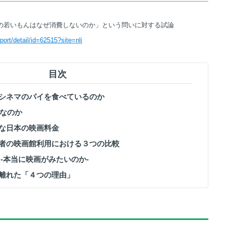
の若いもんはなぜ消費しないのか」という問いに対する試論
eport/detail/id=62515?site=nli
目次
にシネマのパイを食べているのか
額なのか
高な日本の映画料金
消費者の映画館利用における３つの比較
 -本当に映画がみたいのか-
ら離れた「４つの理由」