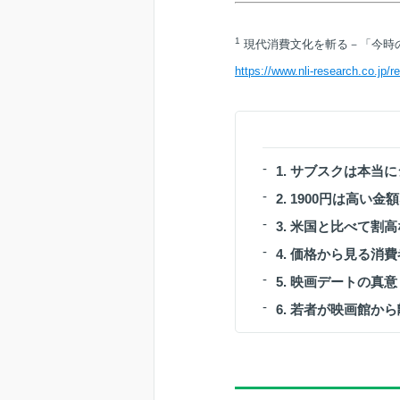
1
現代消費文化を斬る－「今時
https://www.nli-research.co.jp/r
1. サブスクは本当
2. 1900円は高い金
3. 米国と比べて割
4. 価格から見る
5. 映画デートの真意
6. 若者が映画館か