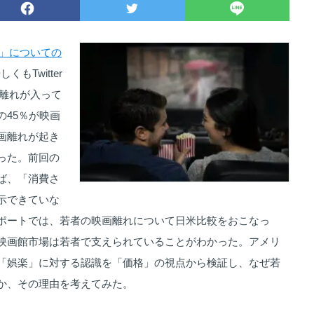
れ」についての
もTwitter
○離れが入って
の45％が映画
画離れが起き
った。前回の
ば、「消費さ
示できていな
ポートでは、若者の映画離れについて日米比較をおこなっ
映画館市場は若者で支えられていることがわかった。アメリ
「娯楽」に対する認識を「価格」の視点から検証し、なぜ若
か、その理由を考えてみた。