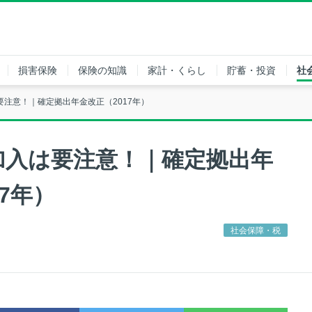
損害保険
保険の知識
家計・くらし
貯蓄・投資
社
注意！｜確定拠出年金改正（2017年）
加入は要注意！｜確定拠出年
7年）
社会保障・税