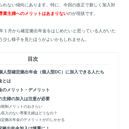
られない傾向にあります。特に、今回の改正で新しく加入対
専業主婦へのメリットはあまりない
のが現状です。
17年１月から確定拠出年金をはじめたいと思っている人がいた
う少し様子を見たほうがよいかもしれません。
目次
たに個人型確定拠出年金（個人型DC）に加入できる人たち
金とは
年金のメリット・デメリット
トの主婦の加入は注意が必要
金の税制メリットのおさらい
そも収入のない専業主婦はどうなの？
は確定拠出年金のデメリットがのしかかる
確定拠出年金加入は慎重に！