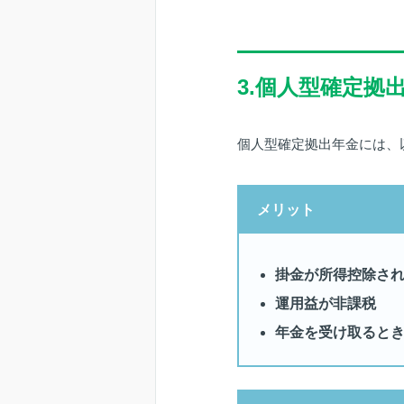
3.個人型確定
個人型確定拠出年金には、
メリット
掛金が所得控除さ
運用益が非課税
年金を受け取ると