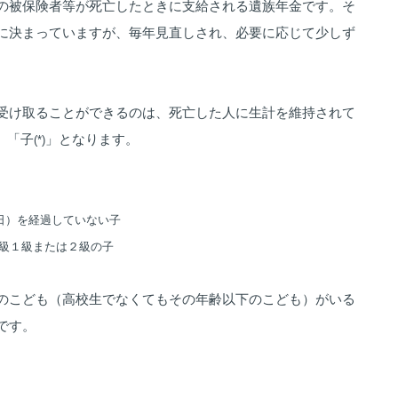
の被保険者等が死亡したときに支給される遺族年金です。そ
に決まっていますが、毎年見直しされ、必要に応じて少しず
受け取ることができるのは、死亡した人に生計を維持されて
、「子
」となります。
(*)
1日）を経過していない子
級１級または２級の子
のこども（高校生でなくてもその年齢以下のこども）がいる
です。