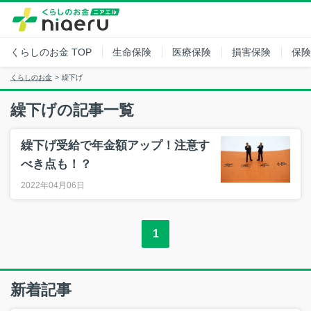
くらしのお金
TOP
生命保険
医療保険
損害保険
保険
くらしのお金
繰下げ
繰下げの記事一覧
繰下げ受給で年金額アップ！注意す
べき点も！？
2022年04月06日
1
新着記事