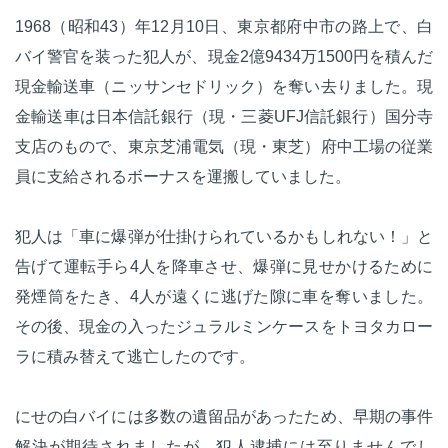
1968（昭和43）年12月10日、東京都府中市の路上で、白
バイ警官を装った犯人が、現金2億9434万1500円を積んだ
現金輸送車（ニッサンセドリック）を奪い去りました。現
金輸送車は日本信託銀行（現・三菱UFJ信託銀行）国分寺
支店のもので、東京芝浦電気（現・東芝）府中工場の従業
員に支給されるボーナスを運搬していました。
犯人は「車に爆弾が仕掛けられているかもしれない！」と
告げて運転手ら4人を降車させ、爆弾に見せかけるために
発煙筒をたき、4人が遠くに逃げた隙に車を奪いました。
その後、現金の入ったジュラルミンケースをトヨタカロー
ラに積み替えて逃亡したのです。
にせの白バイには多数の遺留品があったため、早期の事件
解決が期待されましたが、犯人逮捕には至りませんでし