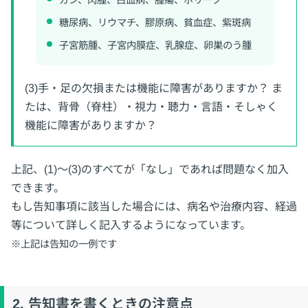
ガン、肉腫、白血病、腫瘍、ポリープ
糖尿病、リウマチ、膠原病、貧血症、紫斑病
子宮筋腫、子宮内膜症、乳腺症、卵巣のう腫
(3)手・足の欠損または機能に障害がありますか？ ま
たは、背骨（脊柱）・視力・聴力・言語・そしゃく
機能に障害がありますか？
上記、(1)～(3)のすべてが「なし」であれば問題なく加入
できます。
もし告知事項に該当した場合には、病名や治療内容、経過
等について詳しく記入するようになっています。
※上記は告知の一例です
2. 告知書を書くときの注意点