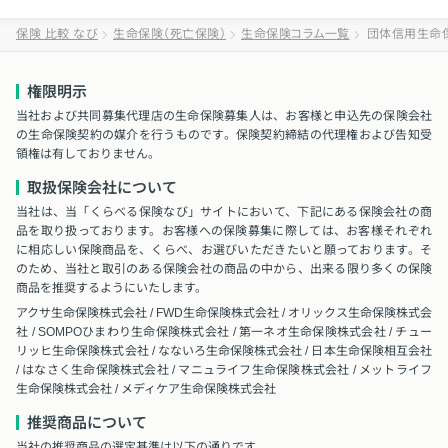
保険 比較 なび
生命保険（死亡保険）
生命保険コラム一覧
団体信用生命
権限明示
当社および共同募集代理店の生命保険募集人は、お客様と申込先の保険会社
の生命保険契約の媒介を行うものです。保険契約締結の代理権および告知受
領権は有しておりません。
取扱保険会社について
当社は、当「くらべる保険なび」サイトにおいて、下記にある保険会社の商
品を取り扱っております。お客様への保険募集に際しては、お客様それぞれ
に相応しい保険商品を、くらべ、お選びいただきたいと願っております。そ
のため、当社と取引のある保険会社の商品の中から、出来る限り多くの保険
商品を推奨するようにいたします。
アクサ生命保険株式会社 / FWD生命保険株式会社 / オリックス生命保険株式会
社 / SOMPOひまわり生命保険株式会社 / 第一ネオ生命保険株式会社 / チュー
リッヒ生命保険株式会社 / なないろ生命保険株式会社 / 日本生命保険相互会社
/ はなさく生命保険株式会社 / マニュライフ生命保険株式会社 / メットライフ
生命保険株式会社 / メディケア生命保険株式会社
推奨商品について
当社の推奨商品の選定基準は以下の通りです。