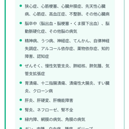
狭心症、心筋梗塞、心臓弁膜症、先天性心臓
病、心筋症、高血圧症、不整脈、その他心臓病
脳卒中（脳出血・脳梗塞・くま膜下出血）、脳
動脈硬化症、その他脳の病気
精神病、うつ病、神経症、てんかん、自律神経
失調症、アルコール依存症、薬物依存症、知的
障害、認知症
ぜんそく、慢性気管支炎、肺結核、肺気腫、気
管支拡張症
胃潰瘍、十二指腸潰瘍、潰瘍性大腸炎、すい臓
炎、クローン病
肝炎、肝硬変、肝機能障害
腎炎、ネフローゼ、腎不全
緑内障、網膜の病気、角膜の病気