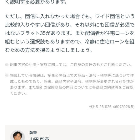
く説明する必要があります。
ただし、団信に入れなかった場合でも、ワイド団信という
比較的入りやすい団信があり、それ以外にも団信が必須で
はないフラット35があります。また配偶者が住宅ローンを
組むという選択肢もありますので、冷静に住宅ローンを組
むための方法を探るようにしましょう。
※
記事内容の利用・実施に関しては、ご自身の責任のもとご判断ください。
※
掲載している情報は、記事公開時点での商品・法令・税制等に基づいて作
成したものであり、将来、商品内容や法令、税制等が変更される可能性が
あります。また個別の保険商品の内容については各商品の約款等をご確認
ください。
代HS-26-026-460（2026.5）
執筆
山田 智英