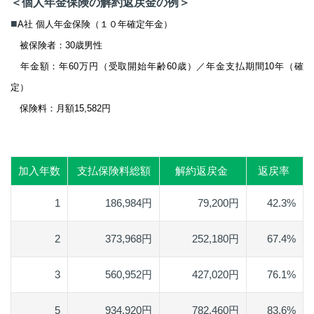
＜個人年金保険の解約返戻金の例＞
■
A社 個人年金保険（１０年確定年金）
被保険者：30歳男性
年金額：年60万円（受取開始年齢60歳）／年金支払期間10年（確
定）
保険料：月額15,582円
加入年数
支払保険料総額
解約返戻金
返戻率
1
186,984円
79,200円
42.3%
2
373,968円
252,180円
67.4%
3
560,952円
427,020円
76.1%
5
934,920円
782,460円
83.6%