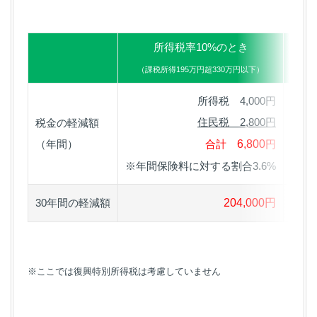
所得税率10%のとき
（課税所得195万円超330万円以下）
（課
所得税 4,000円
住民税 2,800円
税金の軽減額
（年間）
合計
6,800
円
※年間保険料に対する割合3.6%
※年
30年間の軽減額
204,000円
※ここでは復興特別所得税は考慮していません