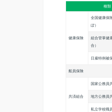
種類
全国健康保
ぽ）
健康保険
組合管掌健
合）
日雇特例被
船員保険
国家公務員
共済組合
地方公務員
私立学校職