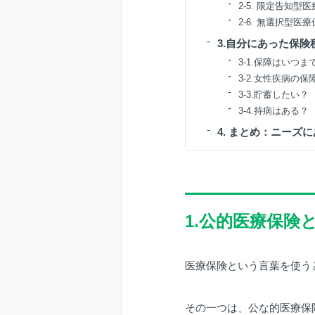
2-5. 限定告知
2-6. 無選択型
3.自分にあった保
3-1.保障はいつま
3-2.女性疾病の
3-3.貯蓄したい？
3-4.持病はある？
4. まとめ：ニーズ
1.公的医療保険
医療保険という言葉を使う
その一つは、公な的医療保