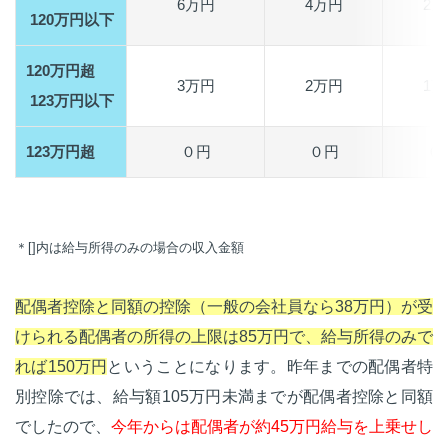
6万円
4万円
2万
120万円以下
120万円超
3万円
2万円
1万
123万円以下
123万円超
０円
０円
０
＊[]内は給与所得のみの場合の収入金額
配偶者控除と同額の控除（一般の会社員なら38万円）が受
けられる配偶者の所得の上限は85万円で、給与所得のみで
れば150万円
ということになります。昨年までの配偶者特
別控除では、給与額105万円未満までが配偶者控除と同額
でしたので、
今年からは配偶者が約45万円給与を上乗せし