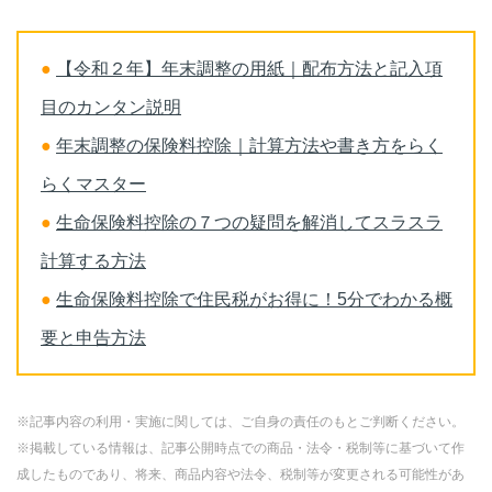
●
【令和２年】年末調整の用紙｜配布方法と記入項
目のカンタン説明
●
年末調整の保険料控除｜計算方法や書き方をらく
らくマスター
●
生命保険料控除の７つの疑問を解消してスラスラ
計算する方法
●
生命保険料控除で住民税がお得に！5分でわかる概
要と申告方法
※記事内容の利用・実施に関しては、ご自身の責任のもとご判断ください。
※掲載している情報は、記事公開時点での商品・法令・税制等に基づいて作
成したものであり、将来、商品内容や法令、税制等が変更される可能性があ