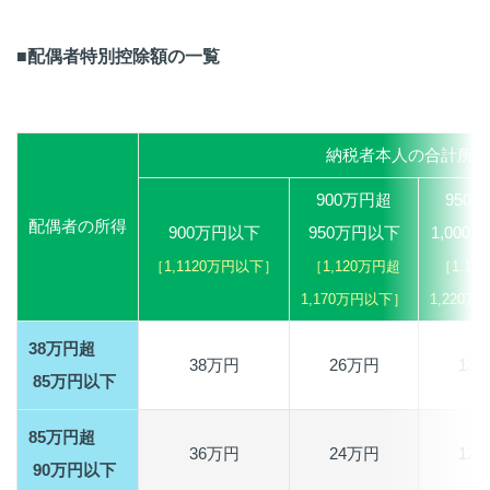
■配偶者特別控除額の一覧
納税者本人の合計所得
900万円超
950
配偶者の所得
900万円以下
950万円以下
1,000
［1,1120万円以下］
［1,120万円超
［1,17
1,170万円以下］
1,220
38万円超
38万円
26万円
13
85万円以下
85万円超
36万円
24万円
12
90万円以下