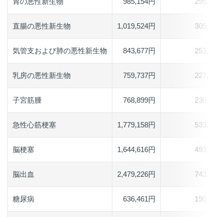
胃の悪性新生物
985,154円
295,5
直腸の悪性新生物
1,019,524円
305,8
気管支および肺の悪性新生物
843,677円
253,1
乳房の悪性新生物
759,737円
227,9
子宮筋腫
768,899円
230,6
急性心筋梗塞
1,779,158円
533,7
脳梗塞
1,644,616円
493,3
脳出血
2,479,226円
743,7
糖尿病
636,461円
190,9