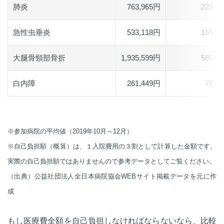
肺炎
763,965円
229,1
急性虫垂炎
533,118円
159,9
大腿骨頸部骨折
1,935,599円
580,6
白内障
261,449円
78,4
※参加病院の平均値（2019年10月～12月）
※自己負担額（概算）は、１入院費用の３割として計算した金額です。
実際の自己負担額ではありませんので参考データとしてご覧ください。
（出典）公益社団法人全日本病院協会WEBサイト掲載データを元に作
成
もし医療費全額を自己負担しなければならないなら、比較