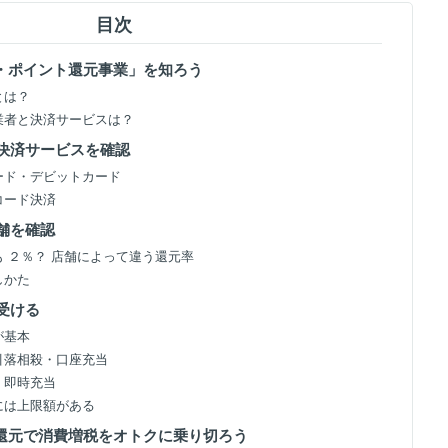
目次
ス・ポイント還元事業」を知ろう
とは？
事業者と決済サービスは？
える決済サービスを確認
カード・デビットカード
やコード決済
店舗を確認
とも ２％？ 店舗によって違う還元率
しかた
を受ける
が基本
 引落相殺・口座充当
感！即時充当
元には上限額がある
ト還元で消費増税をオトクに乗り切ろう