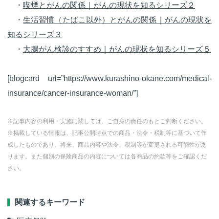
・
喫煙とがんの関係｜がんの現状を知るシリーズ２
・
生活習慣（たばこ以外）とがんの関係｜がんの現状を
知るシリーズ３
・
大腸がん検診のすすめ｜がんの現状を知るシリーズ５
[blogcard url=”https://www.kurashino-okane.com/medical-
insurance/cancer-insurance-woman/”]
※記事内容の利用・実施に関しては、ご自身の責任のもとご判断ください。
※掲載している情報は、記事公開時点での商品・法令・税制等に基づいて作
成したものであり、将来、商品内容や法令、税制等が変更される可能性があ
ります。また個別の保険商品の内容については各商品の約款等をご確認くだ
さい。
関連するキーワード