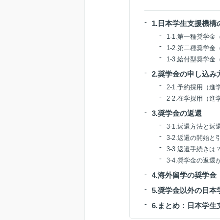
1.日本学生支援機
1-1.第一種奨学
1-2.第二種奨学
1-3.給付型奨学
2.奨学金の申し込み
2-1.予約採用（進
2-2.在学採用（進
3.奨学金の返還
3-1.返還方法と返
3-2.返還の開始
3-3.返還手続きは
3-4.奨学金の返
4.海外留学の奨学金
5.奨学金以外の日
6.まとめ：日本学