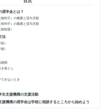
目次
構の奨学金とは？
金（無利子）の概要と貸与月額
金（有利子）の概要と貸与月額
金（新制度）
方法
学前）
学後）
還期間
と引き落とし
？
還ができないとき
本学生支援機構の支援活動
生支援機構の奨学金は学校に相談するところから始めよう